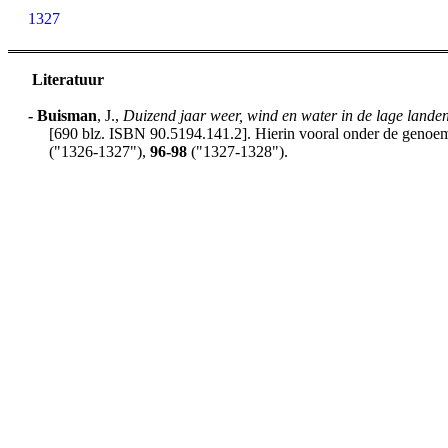
1327
Literatuur
-
Buisman
, J.,
Duizend jaar weer, wind en water in de lage lande
[690 blz. ISBN 90.5194.141.2]. Hierin vooral onder de genoemd
("1326-1327"),
96-98
("1327-1328").