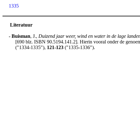
1335
Literatuur
-
Buisman
, J.,
Duizend jaar weer, wind en water in de lage lande
[690 blz. ISBN 90.5194.141.2]. Hierin vooral onder de genoemd
("1334-1335"),
121-123
("1335-1336").