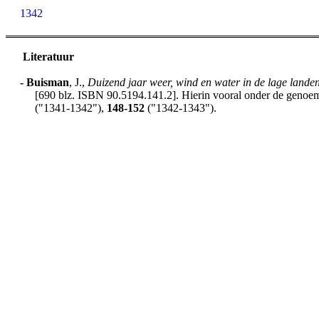
1342
Literatuur
-
Buisman
, J.,
Duizend jaar weer, wind en water in de lage lande
[690 blz. ISBN 90.5194.141.2]. Hierin vooral onder de genoemd
("1341-1342"),
148-152
("1342-1343").