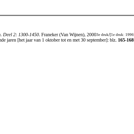
n. Deel 2: 1300-1450
. Franeker (Van Wijnen), 2000
/
3e druk
[1e druk: 1996
e jaren [het jaar van 1 oktober tot en met 30 september]: blz.
165-168