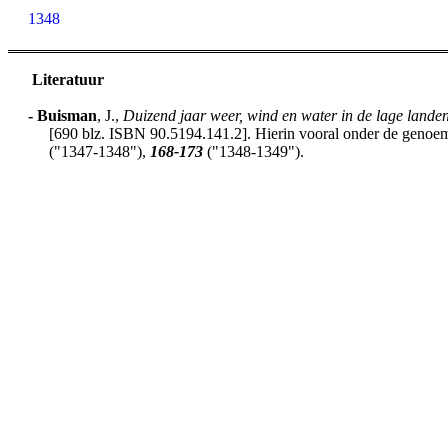
1348
Literatuur
-
Buisman
, J.,
Duizend jaar weer, wind en water in de lage lande
[690 blz. ISBN 90.5194.141.2]. Hierin vooral onder de genoemd
("1347-1348"),
168-173
("1348-1349").