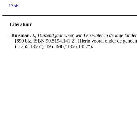
1356
Literatuur
-
Buisman
, J.,
Duizend jaar weer, wind en water in de lage lande
[690 blz. ISBN 90.5194.141.2]. Hierin vooral onder de genoemd
("1355-1356"),
195-198
("1356-1357").