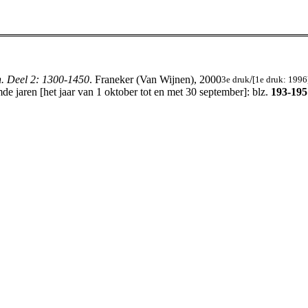
n. Deel 2: 1300-1450
. Franeker (Van Wijnen), 2000
/
3e druk
[1e druk: 1996
e jaren [het jaar van 1 oktober tot en met 30 september]: blz.
193-195