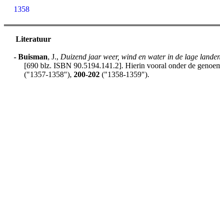
1358
Literatuur
-
Buisman
, J.,
Duizend jaar weer, wind en water in de lage lande
[690 blz. ISBN 90.5194.141.2]. Hierin vooral onder de genoemd
("1357-1358"),
200-202
("1358-1359").