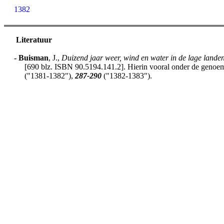
1382
Literatuur
-
Buisman
, J.,
Duizend jaar weer, wind en water in de lage lande
[690 blz. ISBN 90.5194.141.2]. Hierin vooral onder de genoemd
("1381-1382"),
287-290
("1382-1383").