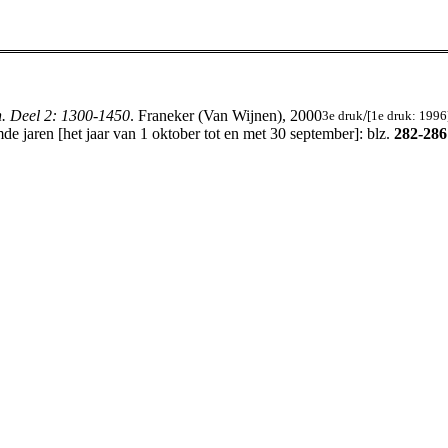
n. Deel 2: 1300-1450
. Franeker (Van Wijnen), 2000
/
3e druk
[1e druk: 1996
e jaren [het jaar van 1 oktober tot en met 30 september]: blz.
282-286