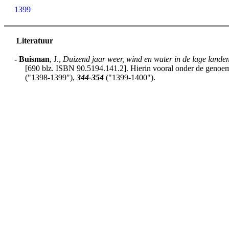
1399
Literatuur
-
Buisman
, J.,
Duizend jaar weer, wind en water in de lage lande
[690 blz. ISBN 90.5194.141.2]. Hierin vooral onder de genoemd
("1398-1399"),
344-354
("1399-1400").