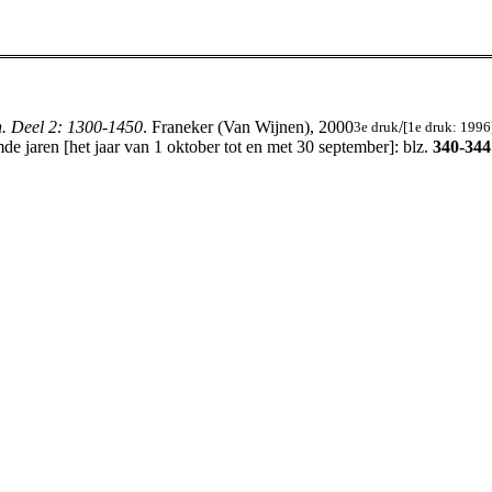
n. Deel 2: 1300-1450
. Franeker (Van Wijnen), 2000
/
3e druk
[1e druk: 1996
e jaren [het jaar van 1 oktober tot en met 30 september]: blz.
340-344