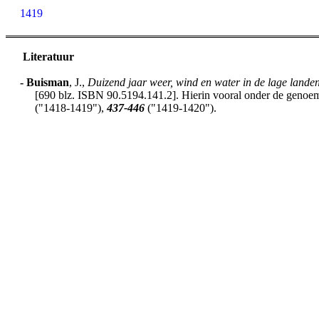
1419
Literatuur
-
Buisman
, J.,
Duizend jaar weer, wind en water in de lage lande
[690 blz. ISBN 90.5194.141.2]. Hierin vooral onder de genoemd
("1418-1419"),
437-446
("1419-1420").