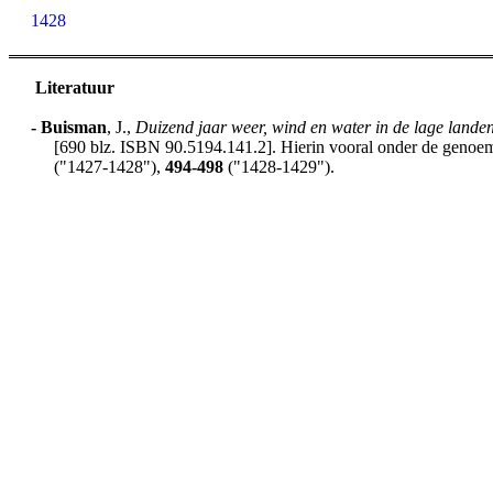
1428
Literatuur
-
Buisman
, J.,
Duizend jaar weer, wind en water in de lage lande
[690 blz. ISBN 90.5194.141.2]. Hierin vooral onder de genoemd
("1427-1428"),
494-498
("1428-1429").