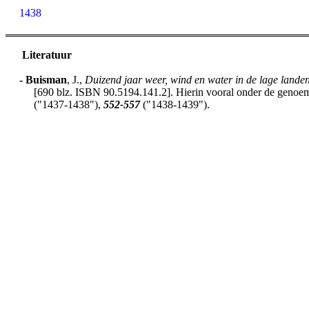
1438
Literatuur
-
Buisman
, J.,
Duizend jaar weer, wind en water in de lage lande
[690 blz. ISBN 90.5194.141.2]. Hierin vooral onder de genoemd
("1437-1438"),
552-557
("1438-1439").