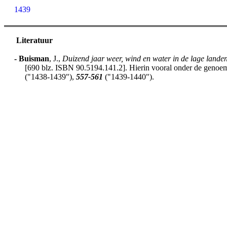
1439
Literatuur
-
Buisman
, J.,
Duizend jaar weer, wind en water in de lage lande
[690 blz. ISBN 90.5194.141.2]. Hierin vooral onder de genoemd
("1438-1439"),
557-561
("1439-1440").