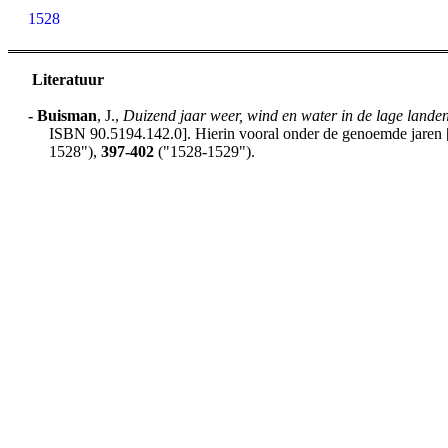
1528
Literatuur
-
Buisman
, J.,
Duizend jaar weer, wind en water in de lage lande
ISBN 90.5194.142.0]. Hierin vooral onder de genoemde jaren [h
1528"),
397-402
("1528-1529").