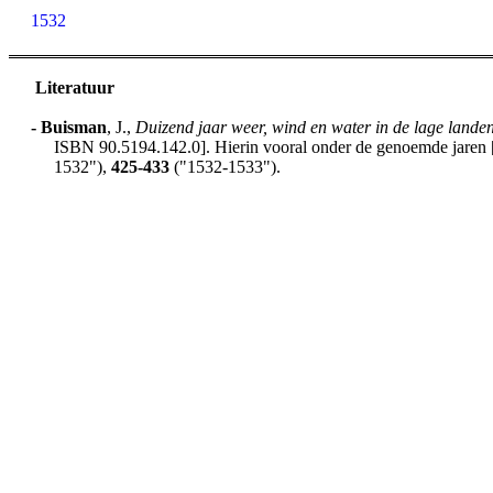
1532
Literatuur
-
Buisman
, J.,
Duizend jaar weer, wind en water in de lage lande
ISBN 90.5194.142.0]. Hierin vooral onder de genoemde jaren [h
1532"),
425-433
("1532-1533").