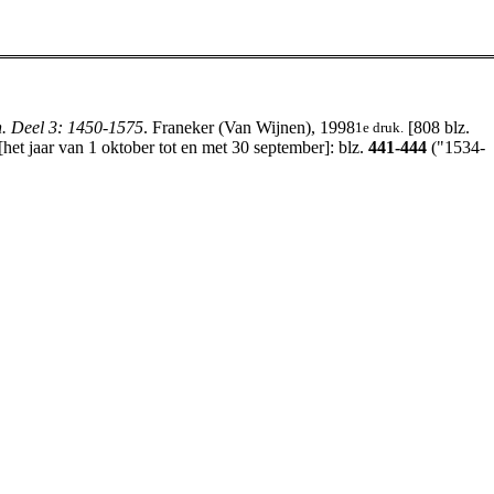
n. Deel 3: 1450-1575
. Franeker (Van Wijnen), 1998
[808 blz.
1e druk.
et jaar van 1 oktober tot en met 30 september]: blz.
441-444
("1534-