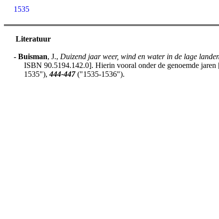
1535
Literatuur
-
Buisman
, J.,
Duizend jaar weer, wind en water in de lage lande
ISBN 90.5194.142.0]. Hierin vooral onder de genoemde jaren [h
1535"),
444-447
("1535-1536").