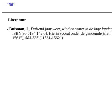
1561
Literatuur
-
Buisman
, J.,
Duizend jaar weer, wind en water in de lage lande
ISBN 90.5194.142.0]. Hierin vooral onder de genoemde jaren [h
1561"),
583-585
("1561-1562").