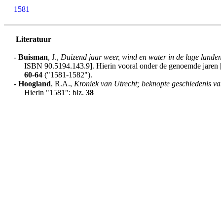
1581
Literatuur
-
Buisman
, J.,
Duizend jaar weer, wind en water in de lage lande
ISBN 90.5194.143.9]. Hierin vooral onder de genoemde jaren [h
60-64
("1581-1582").
-
Hoogland
, R.A.,
Kroniek van Utrecht; beknopte geschiedenis va
Hierin "1581": blz.
38