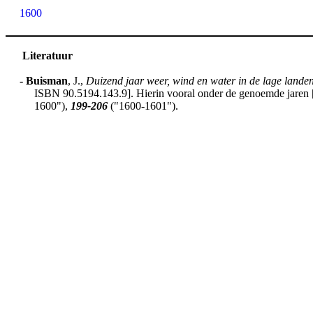
1600
Literatuur
-
Buisman
, J.,
Duizend jaar weer, wind en water in de lage lande
ISBN 90.5194.143.9]. Hierin vooral onder de genoemde jaren [h
1600"),
199-206
("1600-1601").