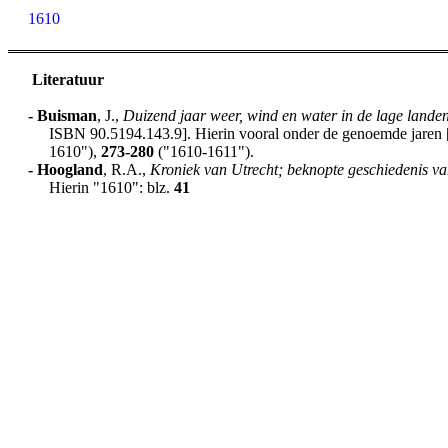
1610
Literatuur
-
Buisman
, J.,
Duizend jaar weer, wind en water in de lage lande
ISBN 90.5194.143.9]. Hierin vooral onder de genoemde jaren [h
1610"),
273-280
("1610-1611").
-
Hoogland
, R.A.,
Kroniek van Utrecht; beknopte geschiedenis va
Hierin "1610": blz.
41