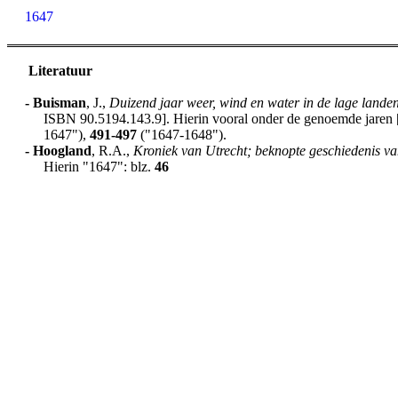
1647
Literatuur
-
Buisman
, J.,
Duizend jaar weer, wind en water in de lage lande
ISBN 90.5194.143.9]. Hierin vooral onder de genoemde jaren [h
1647"),
491-497
("1647-1648").
-
Hoogland
, R.A.,
Kroniek van Utrecht; beknopte geschiedenis va
Hierin "1647": blz.
46