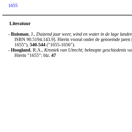
1655
Literatuur
-
Buisman
, J.,
Duizend jaar weer, wind en water in de lage lande
ISBN 90.5194.143.9]. Hierin vooral onder de genoemde jaren [h
1655"),
540-544
("1655-1656").
-
Hoogland
, R.A.,
Kroniek van Utrecht; beknopte geschiedenis va
Hierin "1655": blz.
47