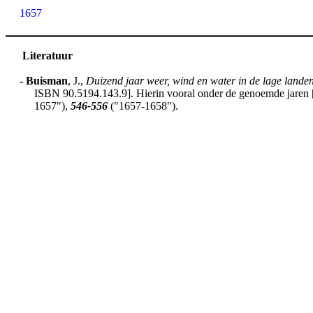
1657
Literatuur
-
Buisman
, J.,
Duizend jaar weer, wind en water in de lage lande
ISBN 90.5194.143.9]. Hierin vooral onder de genoemde jaren [h
1657"),
546-556
("1657-1658").