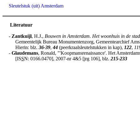
Sleutelstuk (uit) Amsterdam
Literatuur
-
Zantkuijl
, H.J.,
Bouwen in Amsterdam. Het woonhuis in de stad
Gemeentelijk Bureau Monumentenzorg, Gemeentearchief Amster
Hierin: blz.
36-39
,
44
(peerkraalsleutelstukken in kap),
122
,
11
-
Glaudemans
, Ronald, "'Koopmansrenaissance'. Het Amsterdamse
[IS
S
N: 0166.0470], 2007-nr 4&5 [jrg 106], blz.
215-233