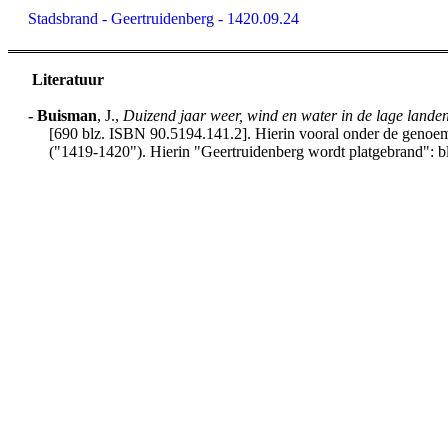
Stadsbrand - Geertruidenberg - 1420.09.24
Literatuur
-
Buisman
, J.,
Duizend jaar weer, wind en water in de lage lande
[690 blz. ISBN 90.5194.141.2]. Hierin vooral onder de genoemd
("1419-1420"). Hierin "Geertruidenberg wordt platgebrand": b