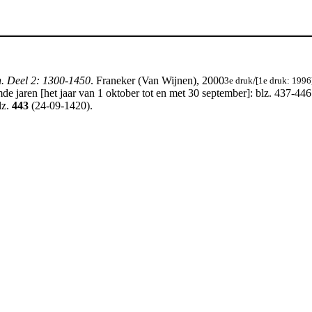
n. Deel 2: 1300-1450
. Franeker (Van Wijnen), 2000
/
3e druk
[1e druk: 1996
e jaren [het jaar van 1 oktober tot en met 30 september]: blz. 437-446
lz.
443
(24-09-1420).