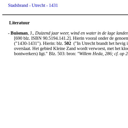
Stadsbrand - Utrecht - 1431
Literatuur
-
Buisman
, J.,
Duizend jaar weer, wind en water in de lage lande
[690 blz. ISBN 90.5194.141.2]. Hierin vooral onder de genoemd
("1430-1431"). Hierin: blz.
502
("In Utrecht brandt het hevig i
overslaat. Het gebied Kleine Zand wordt verwoest, met het klo
bontwerkers) ligt." Blz. 503: bron:
"Willem Heda, 286; cf. op 2