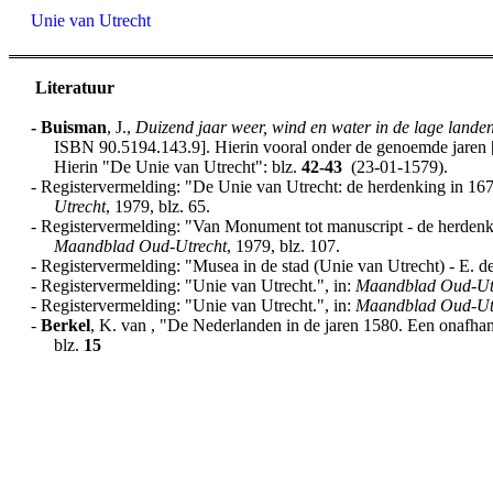
Unie van Utrecht
Literatuur
-
Buisman
, J.,
Duizend jaar weer, wind en water in de lage lande
ISBN 90.5194.143.9]. Hierin vooral onder de genoemde jaren [h
Hierin "De Unie van Utrecht": blz.
42-43
(23-01-1579).
- Registervermelding: "De Unie van Utrecht: de herdenking in 167
Utrecht
, 1979, blz. 65.
- Registervermelding: "Van Monument tot manuscript - de herdenk
Maandblad Oud-Utrecht
, 1979, blz. 107.
- Registervermelding: "Musea in de stad (Unie van Utrecht) - E. de
- Registervermelding: "Unie van Utrecht.", in:
Maandblad Oud-Ut
- Registervermelding: "Unie van Utrecht.", in:
Maandblad Oud-Ut
-
Berkel
, K. van , "De Nederlanden in de jaren 1580. Een onafhank
blz.
15