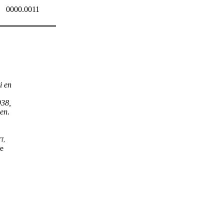
0000.0011
i en
938,
gen
.
T,
de