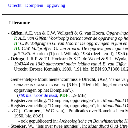
Utrecht - Domplein - opgraving
Literatuur
-
Giffen
, A.E. van & C.W. Vollgraff & G. van Hoorn,
Opgravingen
I
: A.E. van Giffen: Voorloopig bericht over de opgraving op 
II
: C.W. Vollgraff en G. van Hoorn: De opgravingen in juni en 
III
: C.W. Vollgraff en G. van Hoorn: De opgravingen in juni e
juli 1935
. Haarlem (Tjeenk Willink), 1934 (deel I en II), 1936 (
-
Ozinga
, L.R.P. & T.J. Hoekstra & S.D. de Weerd & S.L. Wynia, 
1943/44 en 1949 uitgevoerd onder leiding van A.E. van Giffe
Utrecht (Broese Kemink), 1989. [191 blz. ISBN 90.71366.16.
- Gemeentelijke Monumentencommissie Utrecht,
1930, Vierde ve
. [8 blz.]. Hierin bij "Ingekomen s
1928-1937 IN 1 BAND GEBONDEN)
opgravingen op het Domplein".).
(
klik hier voor de tekst
,
PDF
, 1,9 MB)
- Registervermelding: "Domplein, opgravingen", in:
Maandblad O
- Registervermelding: "Domplein, opgravingen", in:
Maandblad O
- 'vC' (=
Campen
, J.W.C. van), "Publicaties over Romeinsch en 
1950, blz. 89-91
- ook gepubliceerd in:
Archeologische en Bouwhistorische K
-
Stooker
, W., "Iets over twee muntjes". In:
Maandblad Oud-Utre