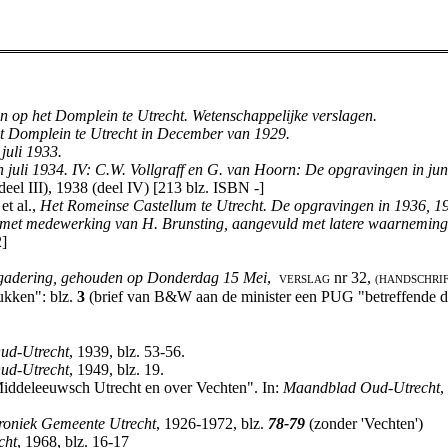
 op het Domplein te Utrecht. Wetenschappelijke verslagen.
het Domplein te Utrecht in December van 1929.
juli 1933.
n juli 1934. IV: C.W. Vollgraff en G. van Hoorn: De opgravingen in jun
deel III), 1938 (deel IV) [213 blz. ISBN -]
et al.,
Het Romeinse Castellum te Utrecht. De opgravingen in 1936, 1
n met medewerking van H. Brunsting, aangevuld met latere waarnemin
2]
rgadering, gehouden op Donderdag 15 Mei
,
nr 32,
VERSLAG
(HANDSCHRIF
tukken": blz.
3
(brief van B&W aan de minister een PUG "betreffende 
ud-Utrecht
, 1939, blz. 53-56.
ud-Utrecht
, 1949, blz. 19.
Middeleeuwsch Utrecht en over Vechten". In:
Maandblad Oud-Utrecht
,
roniek Gemeente Utrecht
, 1926-1972, blz.
78-79
(zonder 'Vechten')
cht
, 1968, blz. 16-17