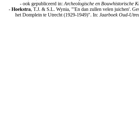
- ook gepubliceerd in:
Archeologische en Bouwhistorische K
-
Hoekstra
, T.J. & S.L. Wynia, "'En dan zullen velen juichen'. Ge
het Domplein te Utrecht (1929-1949)". In:
Jaarboek Oud-Utre