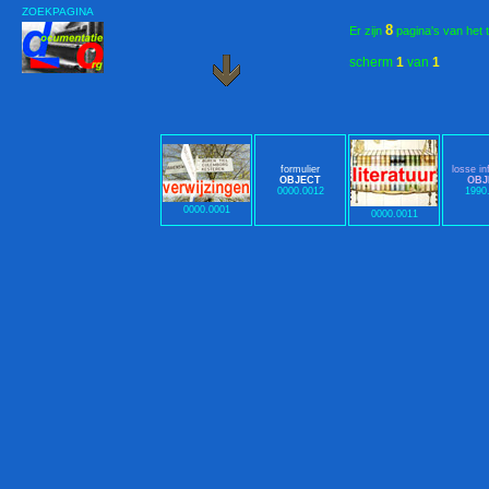
ZOEKPAGINA
8
Er zijn
pagina's van het 
scherm
1
van
1
formulier
losse in
OBJECT
OBJ
0000.0012
1990
0000.0001
0000.0011