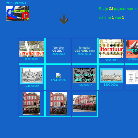
ZOEKPAGINA
23
Er zijn
pagina's van he
scherm
1
van
1
formulier
formulier
OBJECT
GEBRUIK
pand
0000.0012
0000.0011
0000.0001
EXTERN
0000.0011
1744 0818h
1860 0001c
1832 0001c
1744 0818c