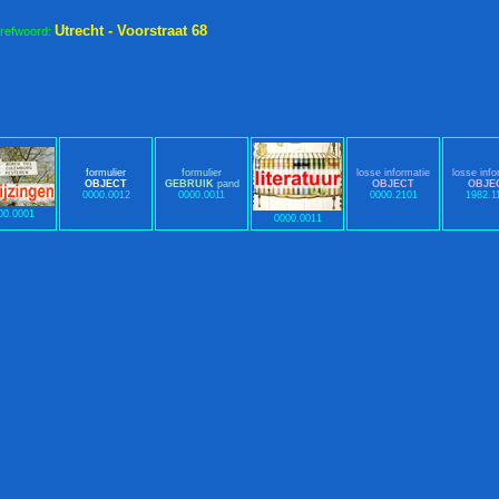
Utrecht - Voorstraat 68
trefwoord:
formulier
formulier
losse informatie
losse info
OBJECT
GEBRUIK
pand
OBJECT
OBJE
0000.0012
0000.0011
0000.2101
1982.1
00.0001
0000.0011