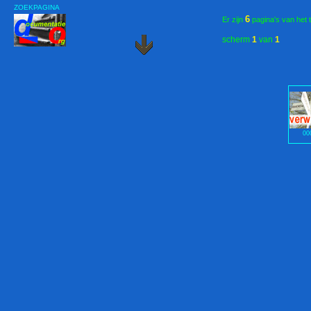
ZOEKPAGINA
6
Er zijn
pagina's van het 
scherm
1
van
1
00