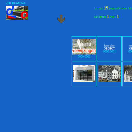
ZOEKPAGINA
15
Er zijn
pagina's van he
scherm
1
van
1
formulier
fo
OBJECT
O
0000.0001
00
0000.0001