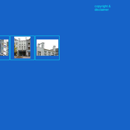
copyright &
disclaimer