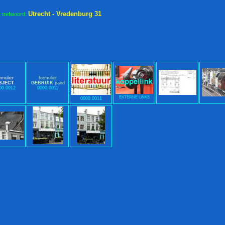
Utrecht - Vredenburg 31
t trefwoord:
rmulier
formulier
BJECT
GEBRUIK
pand
00.0012
0000.0011
EXTERNE LINKS
0000.0011