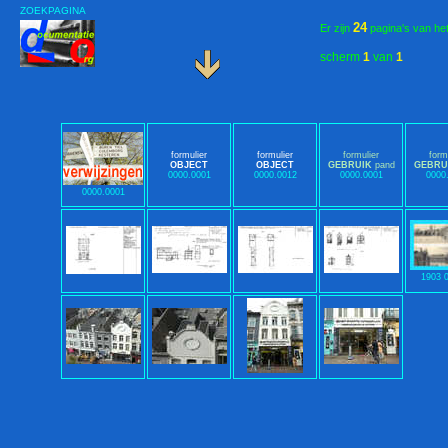
ZOEKPAGINA
24
Er zijn
pagina's van he
scherm
1
van
1
formulier
formulier
formulier
form
OBJECT
OBJECT
GEBRUIK
pand
GEBRU
0000.0001
0000.0012
0000.0001
0000
0000.0001
1903 