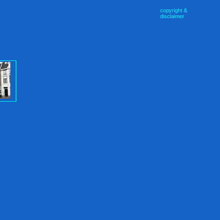
copyright &
disclaimer