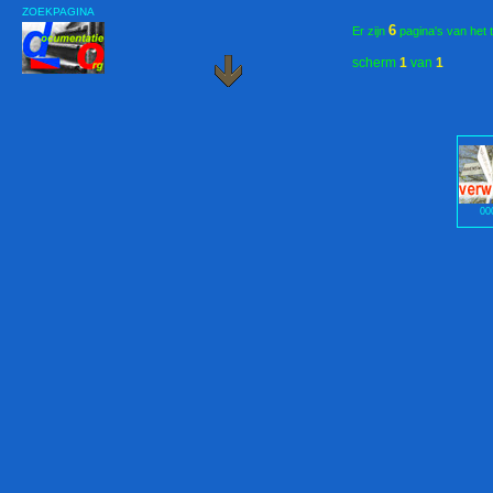
ZOEKPAGINA
6
Er zijn
pagina's van het 
scherm
1
van
1
00