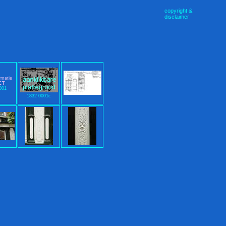
copyright &
disclaimer
rmatie
CT
001
1832 0001c