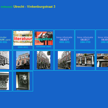
Utrecht - Vinkenburgstraat 3
t trefwoord:
rmulier
losse informatie
losse informatie
losse info
RUIK
pand
OBJECT
OBJECT
OBJE
00.0011
0000.2201
1984.0700
1990.0
EXTERNE LINKS
0000.0011