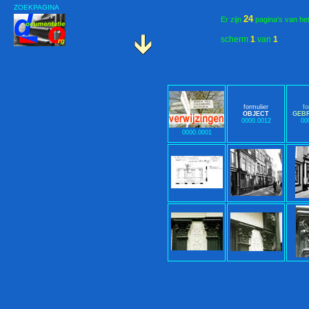
ZOEKPAGINA
24
Er zijn
pagina's van he
scherm
1
van
1
formulier
fo
OBJECT
GEB
0000.0012
00
0000.0001