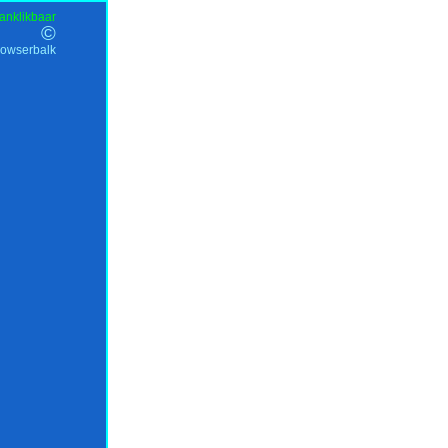
anklikbaar
©
rowserbalk