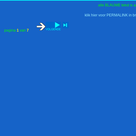
alle BLAUWE tekst is a
klik hier voor PERMALINK in b
pagina
1
van
7