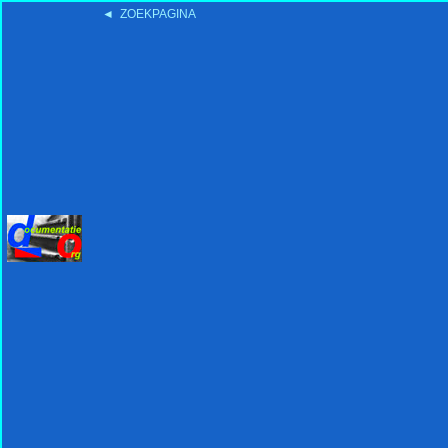
◄ ZOEKPAGINA
'15:19 19-2-2008