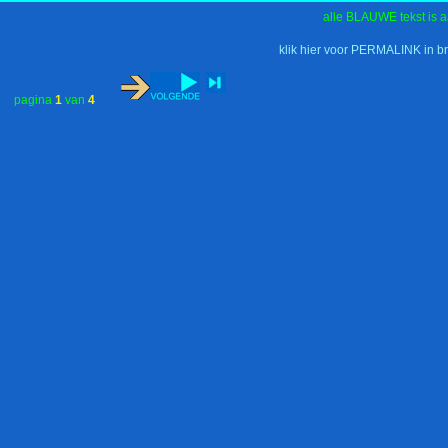
alle BLAUWE tekst is a
klik hier voor PERMALINK in b
pagina
1
van
4