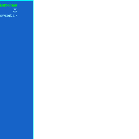
anklikbaar
©
rowserbalk