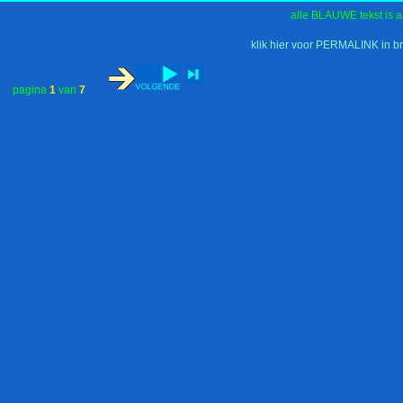
alle BLAUWE tekst is a
klik hier voor PERMALINK in b
pagina
1
van
7