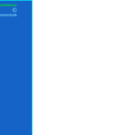
anklikbaar
©
rowserbalk