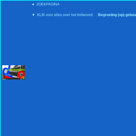
◄ ZOEKPAGINA
'15:19 19-2-2008
▼ KLIK voor alles over het trefwoord:
Begroeiing (op) gebo