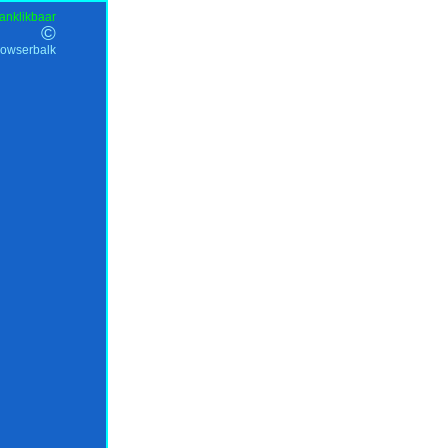
anklikbaar
©
rowserbalk