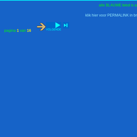
alle BLAUWE tekst is a
klik hier voor PERMALINK in b
pagina
1
van
16