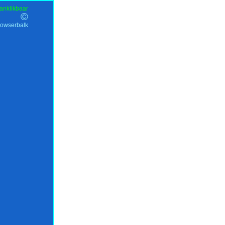
anklikbaar
©
rowserbalk