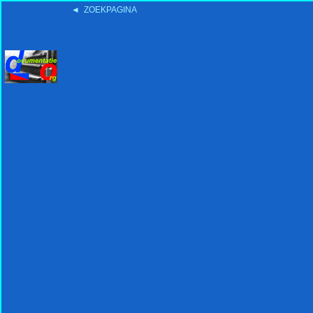
◄ ZOEKPAGINA
'15:19 19-2-2008