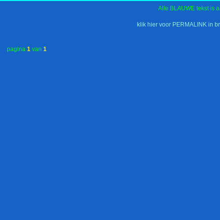
Alle BLAUWE tekst is a
klik hier voor PERMALINK in b
pagina
1
van
1