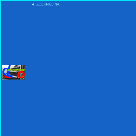
◄ ZOEKPAGINA
'15:19 19-2-2008