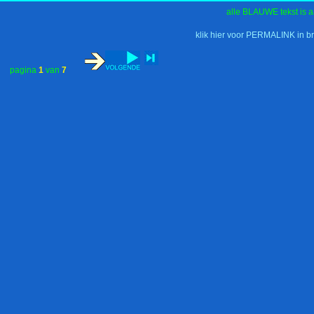
alle BLAUWE tekst is a
klik hier voor PERMALINK in b
pagina
1
van
7