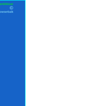
anklikbaar
©
rowserbalk