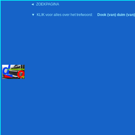
◄ ZOEKPAGINA
'15:19 19-2-2008
▼ KLIK voor alles over het trefwoord:
Dook (van) duim (van