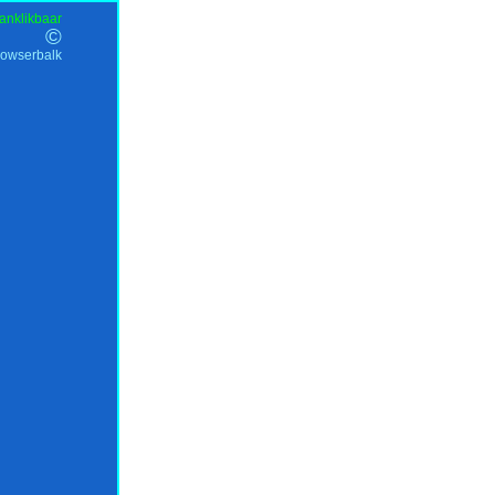
anklikbaar
©
rowserbalk