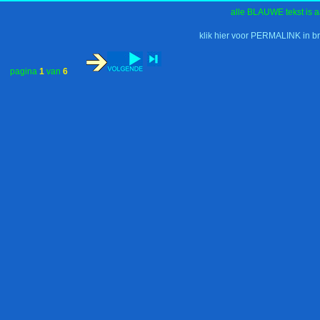
alle BLAUWE tekst is a
klik hier voor PERMALINK in b
pagina
1
van
6