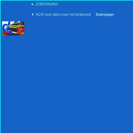
◄ ZOEKPAGINA
'15:19 19-2-2008
▼ KLIK voor alles over het trefwoord:
Duivejager