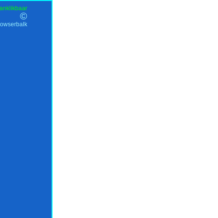
anklikbaar
©
rowserbalk