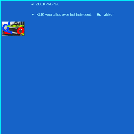
◄ ZOEKPAGINA
'15:19 19-2-2008
▼ KLIK voor alles over het trefwoord:
Es - akker