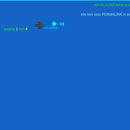
alle BLAUWE tekst is a
klik hier voor PERMALINK in b
pagina
1
van
4