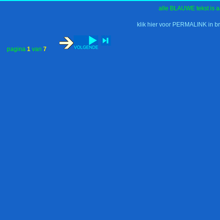
alle BLAUWE tekst is a
klik hier voor PERMALINK in b
pagina
1
van
7