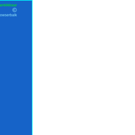
anklikbaar
©
rowserbalk