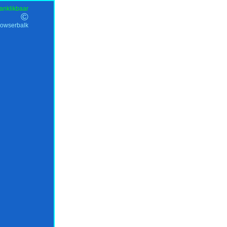
anklikbaar
©
rowserbalk