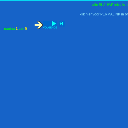
alle BLAUWE tekst is a
klik hier voor PERMALINK in b
pagina
1
van
5