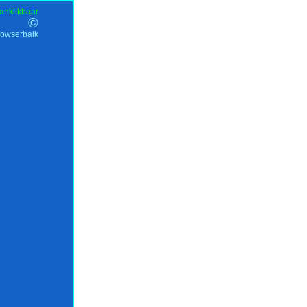
anklikbaar
©
rowserbalk