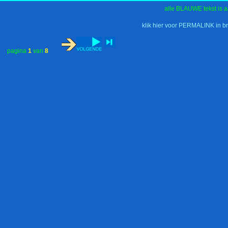
alle BLAUWE tekst is a
klik hier voor PERMALINK in b
pagina
1
van
8