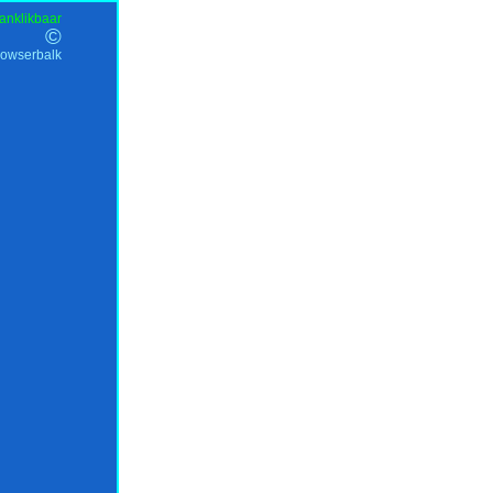
anklikbaar
©
rowserbalk