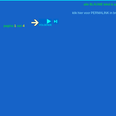
alle BLAUWE tekst is a
klik hier voor PERMALINK in b
pagina
1
van
4